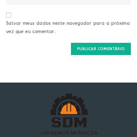
your
comment
to
website
comment
URL
Salvar meus dados neste navegador para a próxima
(optional)
vez que eu comentar.